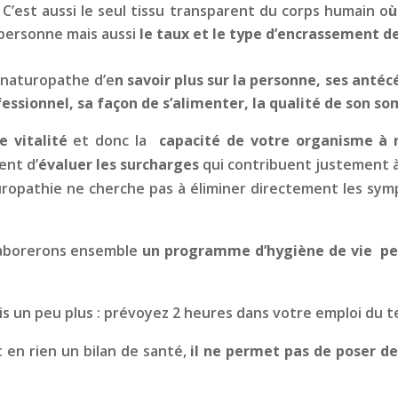
il. C’est aussi le seul tissu transparent du corps humain o
ù
 personne mais aussi
le taux et le type d’encrassement 
naturopathe d’e
n savoir plus sur la personne, ses anté
ssionnel, sa façon de s’alimenter, la qualité de son so
e vitalité
et donc la
capacité de votre organisme à r
ent d’
évaluer les surcharges
qui contribuent justement 
uropathie ne cherche pas à éliminer directement les sym
élaborerons ensemble
un programme d’hygiène de vie per
s un peu plus : prévoyez 2 heures dans votre emploi du 
t en rien un bilan de santé,
il ne permet pas de poser de