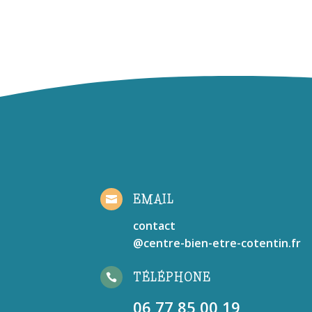
EMAIL

contact
@centre-bien-etre-cotentin.fr
TÉLÉPHONE

06 77 85 00 19