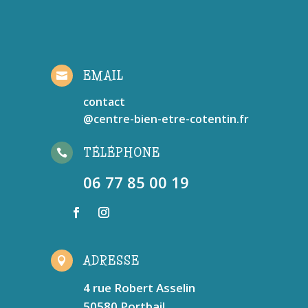
EMAIL

contact
@centre-bien-etre-cotentin.fr
TÉLÉPHONE

06 77 85 00 19
ADRESSE

4 rue Robert Asselin
50580 Portbail