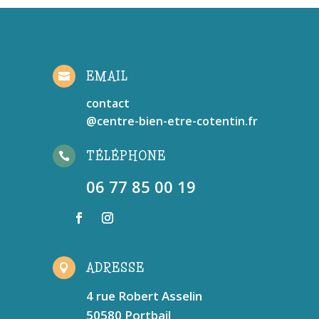
EMAIL

contact
@centre-bien-etre-cotentin.fr
TÉLÉPHONE

06 77 85 00 19
ADRESSE

4 rue Robert Asselin
50580 Portbail