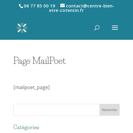
06 77 85 00 19
contact@centre-bien-
etre-cotentin.fr
Page MailPoet
[mailpoet_page]
Catégories