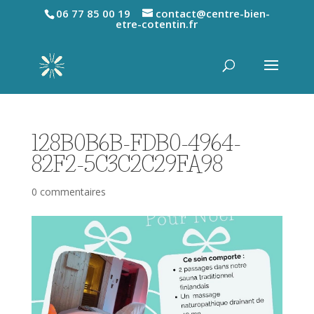
06 77 85 00 19
contact@centre-bien-
etre-cotentin.fr
128B0B6B-FDB0-4964-
82F2-5C3C2C29FA98
0 commentaires