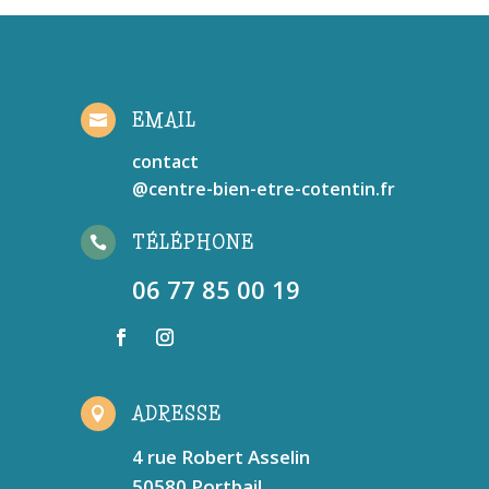
EMAIL

contact
@centre-bien-etre-cotentin.fr
TÉLÉPHONE

06 77 85 00 19
ADRESSE

4 rue Robert Asselin
50580 Portbail