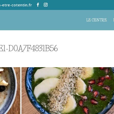
-etre-cotentin.fr
LE CENTRE
9E1-D0A7F4831B56