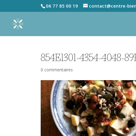
06 77 85 00 19
contact@centre-bien
854E1301-4354-4048-8
0 commentaires