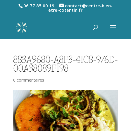
06 77 85 00 19
contact@centre-bien-
etre-cotentin.fr
883A9680-A8F3-41C8-976D-
00A38089F198
0 commentaires