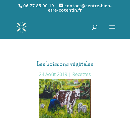
06 77 85 00 19
contact@centre-bien-
etre-cotentin.fr
Les boissons végétales
24 Août 2019
|
Recettes