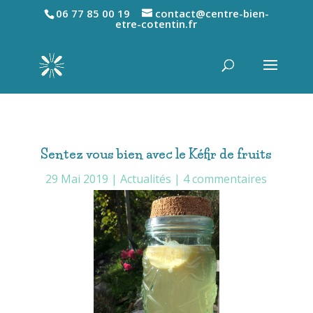
06 77 85 00 19
contact@centre-bien-
etre-cotentin.fr
Sentez vous bien avec le Kéfir de fruits
29 Mai 2019
|
Actualités
|
4 commentaires